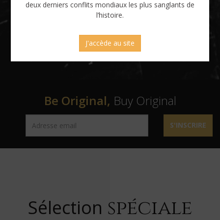
deux derniers conflits mondiaux les plus sanglants de
l’histoire.
J'accède au site
Be Original,
Buy Original
S'INSCRIRE
spéciale
Sélection