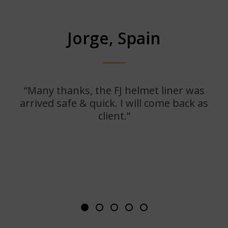
Jorge, Spain
“Many thanks, the FJ helmet liner was
“
arrived safe & quick. I will come back as
vo
client.”
co
e
trè
ult
e
pl