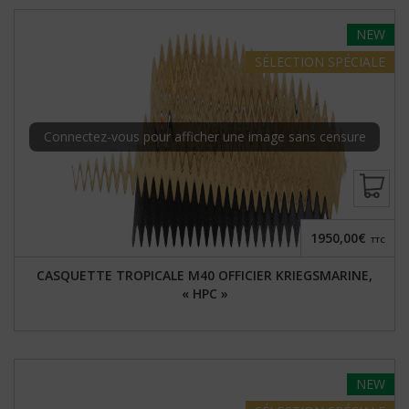
NEW
SÉLECTION
SPÉCIALE
Connectez-vous pour afficher une image sans censure
1950,00€
TTC
CASQUETTE TROPICALE M40 OFFICIER KRIEGSMARINE,
« HPC »
NEW