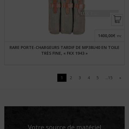
1400,00€
TTC
RARE PORTE-CHARGEURS TARDIF DE MP38U40 EN TOILE
TRÈS FINE, « FKX 1943 »
1
2
3
4
5
...15
»
Votre source de matériel