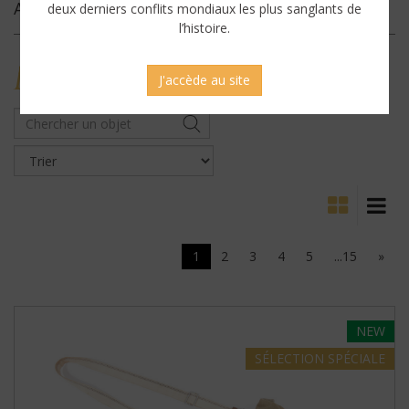
Archives
deux derniers conflits mondiaux les plus sanglants de
l’histoire.
MILITARY
ANTIQUES
J'accède au site
1
2
3
4
5
...15
»
NEW
SÉLECTION
SPÉCIALE