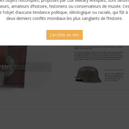
es objets historiques, proposés par Lux Military Antiques, sont desti
neurs, amateurs d’histoire, historiens ou conservateurs de musée. Ce
e l’objet d’aucune tendance politique, idéologique ou raciale, qui fût à 
deux derniers conflits mondiaux les plus sanglants de l’histoire.
J'accède au site