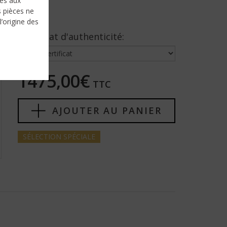
nés aux
s pièces ne
l’origine des
Certificat d'authenticité:
1475,00€
TTC
AJOUTER AU PANIER
SÉLECTION
SPÉCIALE