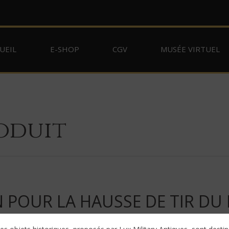
UEIL
E-SHOP
CGV
MUSÉE VIRTUEL
oduit
POUR LA HAUSSE DE TIR DU M