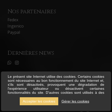
Nos partenaires
Fedex
Ingenico
Paypal
Dernières news
Le présent site Internet utilise des cookies. Certains cookies
sont nécessaires au bon fonctionnement du site Internet et,
s'ils sont désactivés, provoquent une dégradation de
l'expérience utilisateur ou désactivent certaines
fonctionnalités du site. D'autres cookies sont utilisés à des
fins d'analyse ou de marketing. Les cookies nous permettent
de personnaliser le contenu et les annonces, d'offrir des
Accepter les cookies
Gérer les cookies
fonctionnalités relatives aux médias sociaux et d'analyser
notre trafic. Nous partageons également des informations