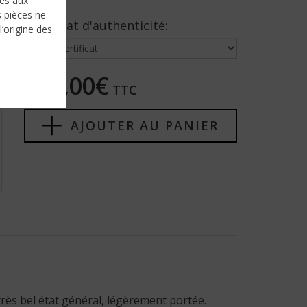
nés aux
s pièces ne
Certificat d'authenticité:
l’origine des
785,00€
TTC
AJOUTER AU PANIER
très bel état général, légèrement portée.