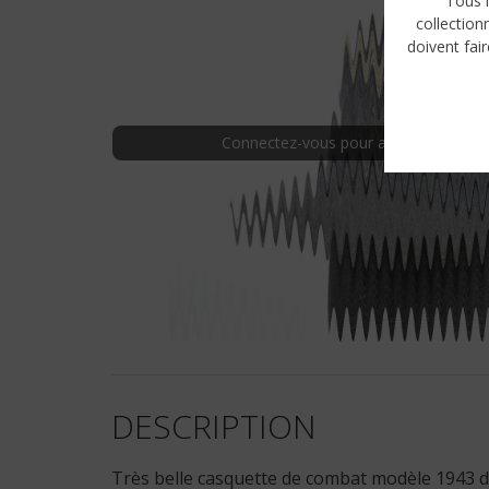
Tous l
collection
doivent fair
Connectez-vous pour afficher une im
DESCRIPTION
Très belle casquette de combat modèle 1943 de l