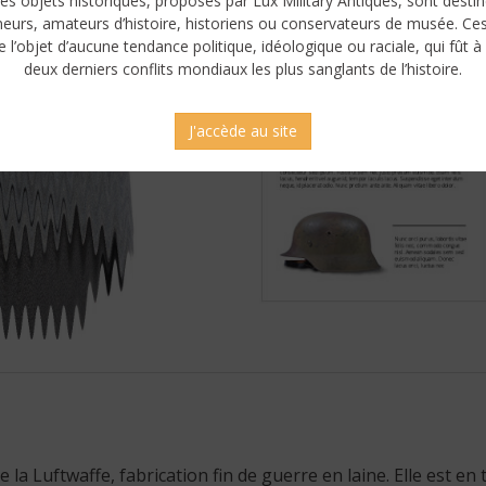
es objets historiques, proposés par Lux Military Antiques, sont desti
neurs, amateurs d’histoire, historiens ou conservateurs de musée. Ce
e l’objet d’aucune tendance politique, idéologique ou raciale, qui fût à 
deux derniers conflits mondiaux les plus sanglants de l’histoire.
J'accède au site
age sans censure
a Luftwaffe, fabrication fin de guerre en laine. Elle est en 