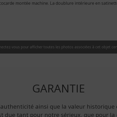
ocarde montée machine. La doublure intérieure en satinette b
ectez-vous pour afficher toutes les photos associées à cet objet ce
GARANTIE
’authenticité ainsi que la valeur historique
t due tant pour notre sérieux, que pour la q