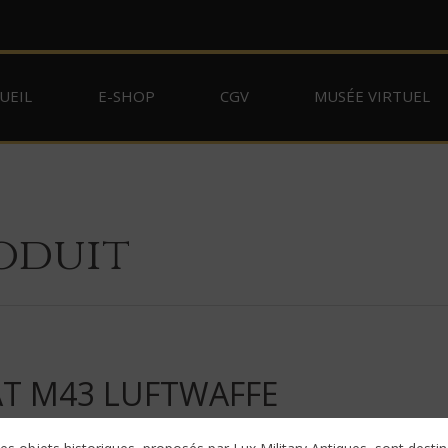
UEIL
E-SHOP
CGV
MUSÉE VIRTUEL
oduit
T M43 LUFTWAFFE