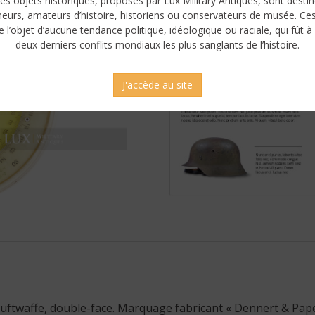
es objets historiques, proposés par Lux Military Antiques, sont desti
neurs, amateurs d’histoire, historiens ou conservateurs de musée. Ce
e l’objet d’aucune tendance politique, idéologique ou raciale, qui fût à 
deux derniers conflits mondiaux les plus sanglants de l’histoire.
J'accède au site
Luftwaffe, double-face. Marquage fabricant « Dennert & Pape,