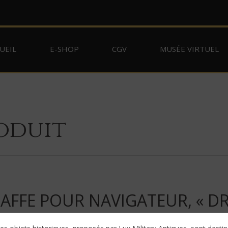
UEIL
E-SHOP
CGV
MUSÉE VIRTUEL
oduit
FFE POUR NAVIGATEUR, « DR3