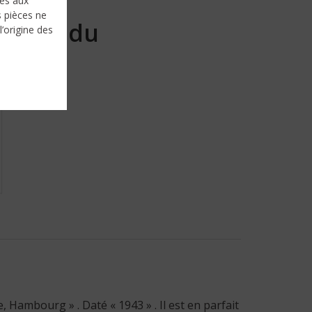
nés aux
s pièces ne
Vendu
l’origine des
 Hambourg » . Daté « 1943 » . Il est en parfait