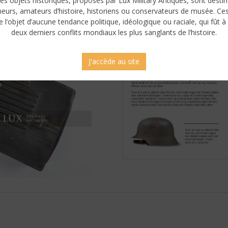
es objets historiques, proposés par Lux Military Antiques, sont desti
neurs, amateurs d’histoire, historiens ou conservateurs de musée. Ce
e l’objet d’aucune tendance politique, idéologique ou raciale, qui fût à 
deux derniers conflits mondiaux les plus sanglants de l’histoire.
J'accède au site