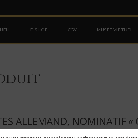
UEIL
E-SHOP
CGV
MUSÉE VIRTUEL
oduit
TES ALLEMAND, NOMINATIF «