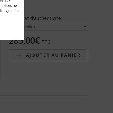
nés aux
s pièces ne
l’origine des
Certificat d'authenticité:
285,00€
TTC
AJOUTER AU PANIER