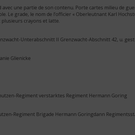
vec une partie de son contenu. Porte cartes milieu de guer
sible. Le grade, le nom de l’officier « Oberleutnant Karl Hoch
c plusieurs crayons et latte.
enzwacht-Unterabschnitt II Grenzwacht-Abschnitt 42, u. gest
nie Glienicke
Schutzen-Regiment verstarktes Regiment Hermann Goring
chutzen-Regiment Brigade Hermann Goringdann Regimentss