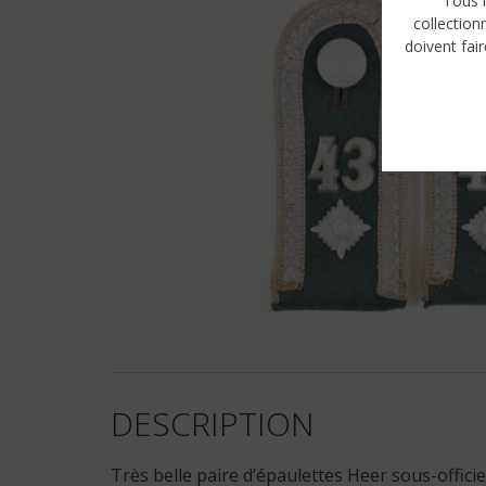
Tous l
collection
doivent fair
DESCRIPTION
Très belle paire d’épaulettes Heer sous-officier