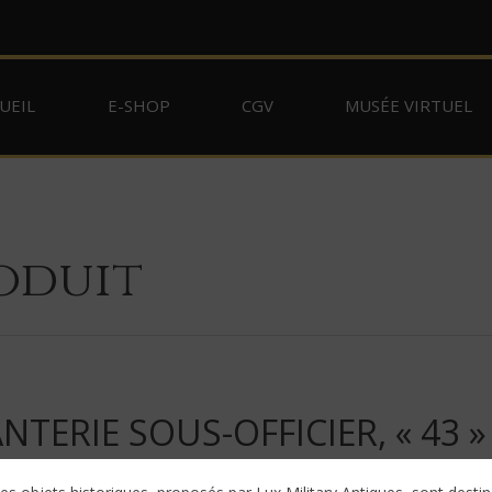
UEIL
E-SHOP
CGV
MUSÉE VIRTUEL
oduit
TERIE SOUS-OFFICIER, « 43 »