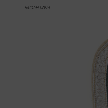
Réf:LMA13974