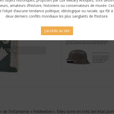
es objets historiques, proposés par Lux Military Antiques, sont desti
neurs, amateurs d’histoire, historiens ou conservateurs de musée. Ce
e l’objet d’aucune tendance politique, idéologique ou raciale, qui fût à 
deux derniers conflits mondiaux les plus sanglants de l’histoire.
J'accède au site
 de l’infanterie « Feldwebel ». Elles sont en très bel état port