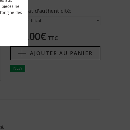
nés aux
s pièces ne
Certificat d'authenticité:
l’origine des
150,00€
TTC
AJOUTER AU PANIER
NEW
é.