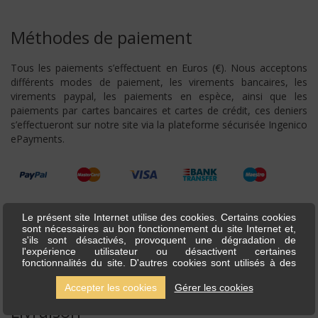
Méthodes de paiement
Tous les paiements s’effectuent en Euros (€). Nous acceptons
différents modes de paiement, les virements bancaires, les
virements paypal, les paiements en espèce, ainsi que les
paiements par cartes bancaires et cartes de crédit, ces deniers
s’effectueront sur notre site via la plateforme sécurisée Ingenico
ePayments.
Le présent site Internet utilise des cookies. Certains cookies
sont nécessaires au bon fonctionnement du site Internet et,
s'ils sont désactivés, provoquent une dégradation de
l'expérience utilisateur ou désactivent certaines
fonctionnalités du site. D'autres cookies sont utilisés à des
fins d'analyse ou de marketing. Les cookies nous permettent
de personnaliser le contenu et les annonces, d'offrir des
Accepter les cookies
Gérer les cookies
fonctionnalités relatives aux médias sociaux et d'analyser
Livraison
notre trafic. Nous partageons également des informations