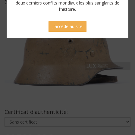
SABLE, « NORMANDIE »
deux derniers conflits mondiaux les plus sanglants de
l’histoire.
J'accède au site
Certificat d'authenticité: