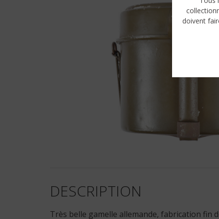
Tous l
collection
doivent fair
DESCRIPTION
Très belle gamelle allemande, fabrication fin