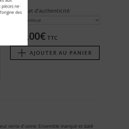
nés aux
s pièces ne
Certificat d'authenticité:
l’origine des
175,00€
TTC
AJOUTER AU PANIER
leur verte d'usine. Ensemble marqué et daté