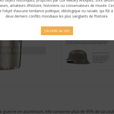
es objets historiques, proposés par Lux Military Antiques, sont desti
neurs, amateurs d’histoire, historiens ou conservateurs de musée. Ce
e l’objet d’aucune tendance politique, idéologique ou raciale, qui fût à 
deux derniers conflits mondiaux les plus sanglants de l’histoire.
J'accède au site
 de guerre en aluminium, elle conserve plus de 95% de sa cou