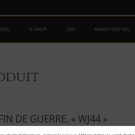
UEIL
E-SHOP
CGV
MUSÉE VIRTUEL
oduit
N DE GUERRE, « WJ44 »