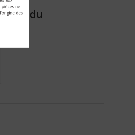
nés aux
s pièces ne
Vendu
l’origine des