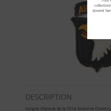
Tous l
collection
doivent fair
DESCRIPTION
Insigne d’épaule de la 101st Airborne Division,