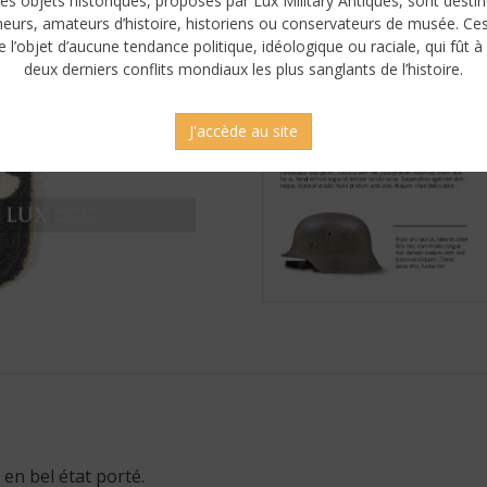
es objets historiques, proposés par Lux Military Antiques, sont desti
neurs, amateurs d’histoire, historiens ou conservateurs de musée. Ce
e l’objet d’aucune tendance politique, idéologique ou raciale, qui fût à 
deux derniers conflits mondiaux les plus sanglants de l’histoire.
J'accède au site
 en bel état porté.