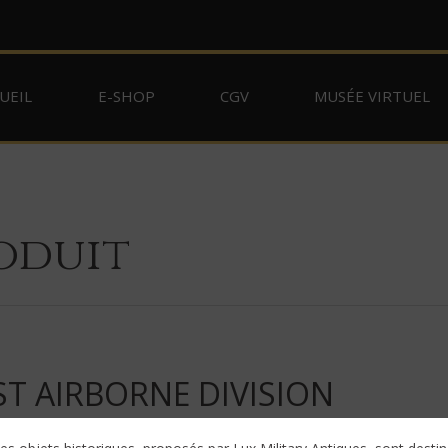
UEIL
E-SHOP
CGV
MUSÉE VIRTUEL
oduit
ST AIRBORNE DIVISION