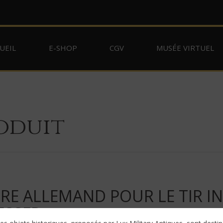
UEIL
E-SHOP
CGV
MUSÉE VIRTUEL
oduit
E ALLEMAND POUR LE TIR IN
SSER »