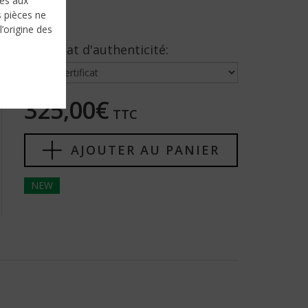
nés aux
s pièces ne
l’origine des
Certificat d'authenticité:
325,00€
TTC
AJOUTER AU PANIER
NEW