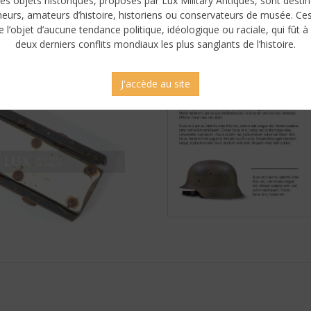
es objets historiques, proposés par Lux Military Antiques, sont desti
neurs, amateurs d’histoire, historiens ou conservateurs de musée. Ce
e l’objet d’aucune tendance politique, idéologique ou raciale, qui fût à 
deux derniers conflits mondiaux les plus sanglants de l’histoire.
J'accède au site