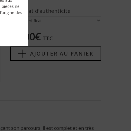
nés aux
s pièces ne
Certificat d'authenticité:
l’origine des
45,00€
TTC
AJOUTER AU PANIER
çant son parcours, il est complet et en très