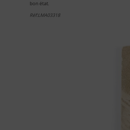
bon état.
Réf:LMA03318