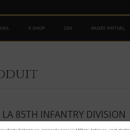
UEIL
E-SHOP
CGV
MUSÉE VIRTUEL
oduit
 LA 85TH INFANTRY DIVISION