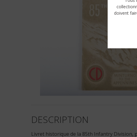
Tous l
collection
doivent fair
DESCRIPTION
Livret historique de la 85th Infantry Division