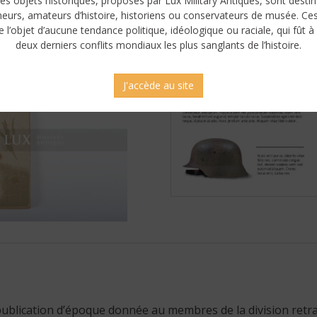
es objets historiques, proposés par Lux Military Antiques, sont desti
neurs, amateurs d’histoire, historiens ou conservateurs de musée. Ce
e l’objet d’aucune tendance politique, idéologique ou raciale, qui fût à 
deux derniers conflits mondiaux les plus sanglants de l’histoire.
J'accède au site
, publication d’époque donnée au membres de la division retra