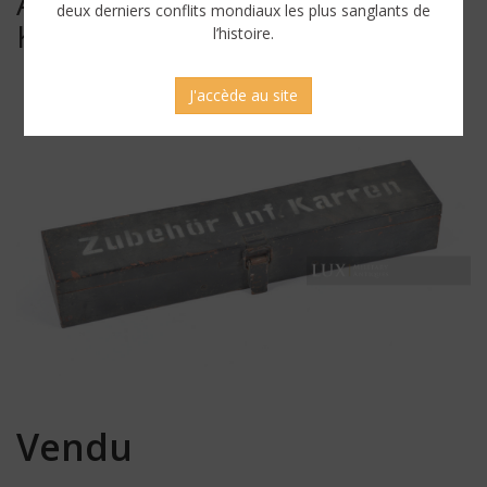
ALLEMANDE, « ZUBEHÖR INF.
deux derniers conflits mondiaux les plus sanglants de
KARREN »
l’histoire.
J'accède au site
Vendu