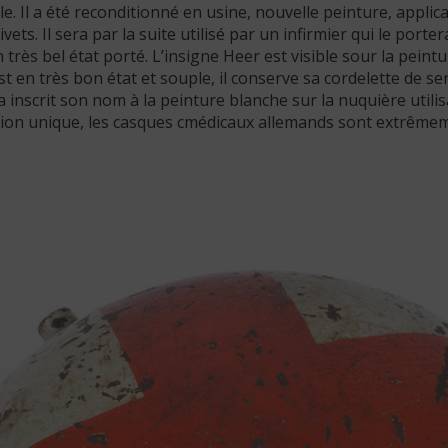
Il a été reconditionné en usine, nouvelle peinture, applica
ivets. Il sera par la suite utilisé par un infirmier qui le por
en très bel état porté. L’insigne Heer est visible sour la pein
t en très bon état et souple, il conserve sa cordelette de ser
a inscrit son nom à la peinture blanche sur la nuquière util
ation unique, les casques cmédicaux allemands sont extrêmem