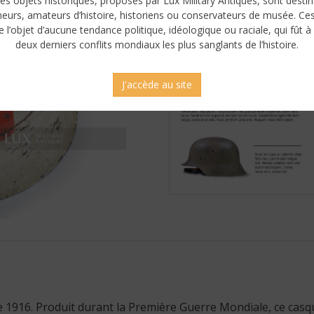
es objets historiques, proposés par Lux Military Antiques, sont desti
neurs, amateurs d’histoire, historiens ou conservateurs de musée. Ce
e l’objet d’aucune tendance politique, idéologique ou raciale, qui fût à 
deux derniers conflits mondiaux les plus sanglants de l’histoire.
J'accède au site
 1916. Produit durant la Première Guerre Mondiale, ce casque