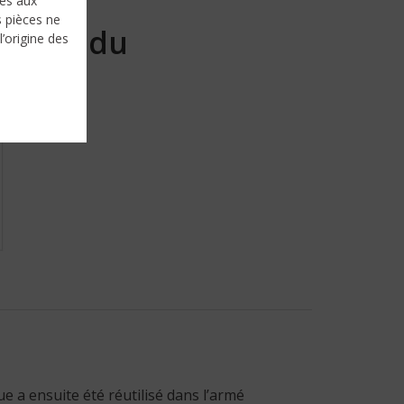
nés aux
s pièces ne
Vendu
l’origine des
 a ensuite été réutilisé dans l’armé