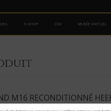
UEIL
E-SHOP
CGV
MUSÉE VIRTUEL
oduit
ND M16 RECONDITIONNÉ HEE