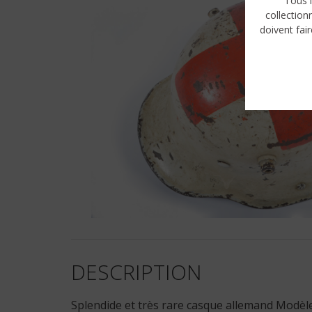
Tous l
collection
doivent fair
DESCRIPTION
Splendide et très rare casque allemand Modèle