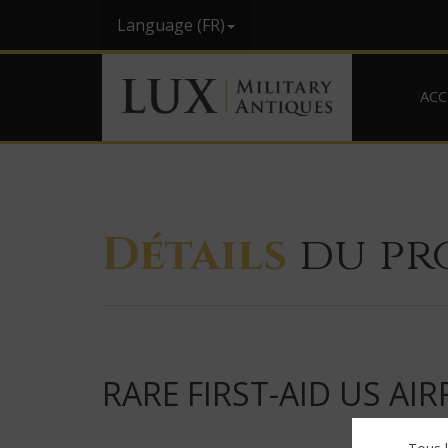
Language (FR)
ACC
Détails
du pr
RARE FIRST-AID US AIR