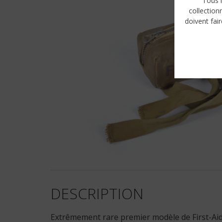
Tous l
collection
doivent fair
DESCRIPTION
Extrêmement rare premier modèle de First-Aid U