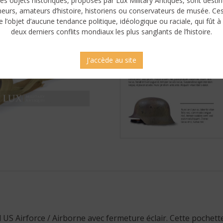
es objets historiques, proposés par Lux Military Antiques, sont desti
neurs, amateurs d’histoire, historiens ou conservateurs de musée. Ce
e l’objet d’aucune tendance politique, idéologique ou raciale, qui fût à 
deux derniers conflits mondiaux les plus sanglants de l’histoire.
J'accède au site
S Airforce / Airborne avec fermeture éclair. Cette pochette