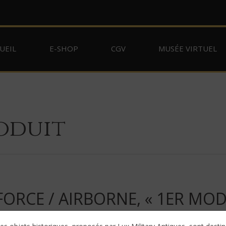
UEIL
E-SHOP
CGV
MUSÉE VIRTUEL
oduit
FORCE / AIRBORNE, « 1ER MOD