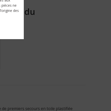
nés aux
s pièces ne
Vendu
l’origine des
 de premiers secours en toile plastifiée