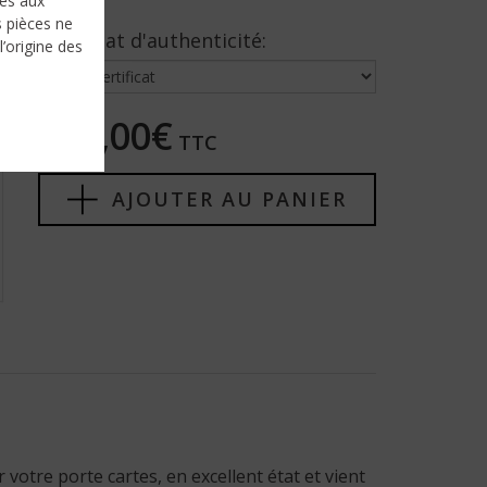
nés aux
s pièces ne
Certificat d'authenticité:
l’origine des
175,00€
TTC
AJOUTER AU PANIER
votre porte cartes, en excellent état et vient