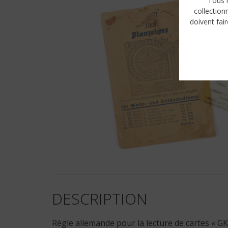
Tous l
collection
doivent fair
DESCRIPTION
Règle allemande pour la lecture de cartes « GK