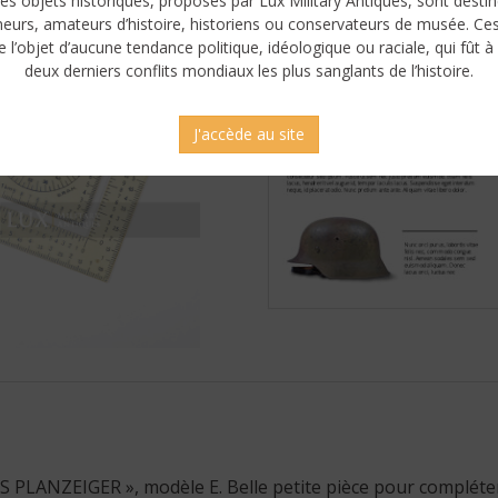
es objets historiques, proposés par Lux Military Antiques, sont desti
neurs, amateurs d’histoire, historiens ou conservateurs de musée. Ce
e l’objet d’aucune tendance politique, idéologique ou raciale, qui fût à 
deux derniers conflits mondiaux les plus sanglants de l’histoire.
J'accède au site
S PLANZEIGER », modèle E. Belle petite pièce pour compléter 