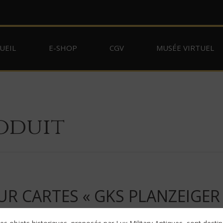
UEIL
E-SHOP
CGV
MUSÉE VIRTUEL
oduit
R CARTES « GKS PLANZEIGER 