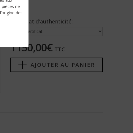
nés aux
s pièces ne
l’origine des
Certificat d'authenticité:
1150,00€
TTC
AJOUTER AU PANIER