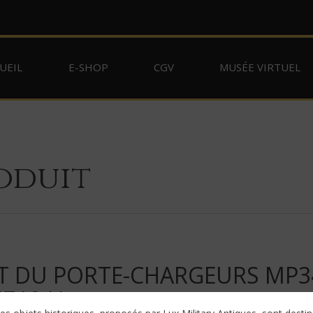
UEIL
E-SHOP
CGV
MUSÉE VIRTUEL
oduit
T DU PORTE-CHARGEURS MP3
Z1941 »