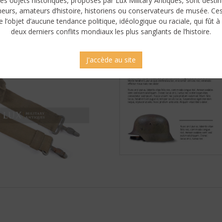
es objets historiques, proposés par Lux Military Antiques, sont desti
neurs, amateurs d’histoire, historiens ou conservateurs de musée. Ce
e l’objet d’aucune tendance politique, idéologique ou raciale, qui fût à 
deux derniers conflits mondiaux les plus sanglants de l’histoire.
J'accède au site