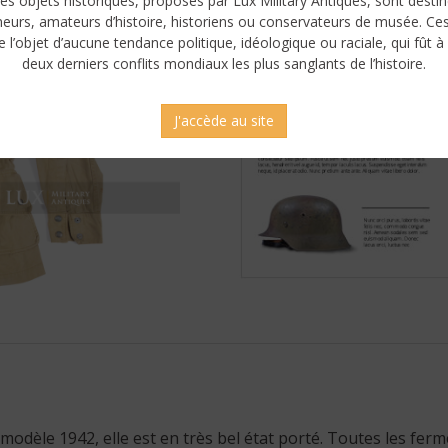
es objets historiques, proposés par Lux Military Antiques, sont desti
neurs, amateurs d’histoire, historiens ou conservateurs de musée. Ce
e l’objet d’aucune tendance politique, idéologique ou raciale, qui fût à 
deux derniers conflits mondiaux les plus sanglants de l’histoire.
J'accède au site
modèle 1942, elle est en très bel état porté. Toutes les ferm