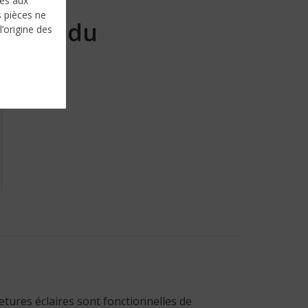
nés aux
s pièces ne
Vendu
l’origine des
etures éclaires sont fonctionnelles de