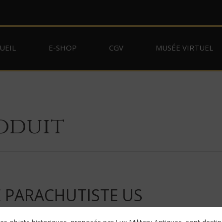
UEIL
E-SHOP
CGV
MUSÉE VIRTUEL
oduit
E PARACHUTISTE US