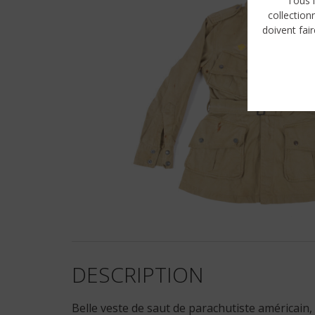
Tous l
collection
doivent fair
DESCRIPTION
Belle veste de saut de parachutiste américain, 