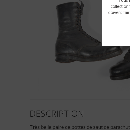
Tous l
collection
doivent fair
DESCRIPTION
Très belle paire de bottes de saut de parachutis