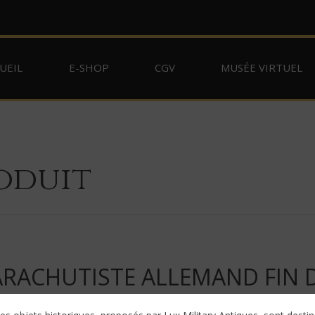
UEIL
E-SHOP
CGV
MUSÉE VIRTUEL
oduit
ARACHUTISTE ALLEMAND FIN D