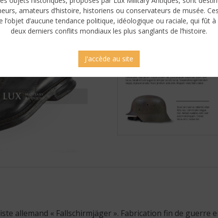
es objets historiques, proposés par Lux Military Antiques, sont desti
neurs, amateurs d’histoire, historiens ou conservateurs de musée. Ce
e l’objet d’aucune tendance politique, idéologique ou raciale, qui fût à 
deux derniers conflits mondiaux les plus sanglants de l’histoire.
J'accède au site
te allemand « Fallschirmjäger ». Fabrication fin de guerre en 