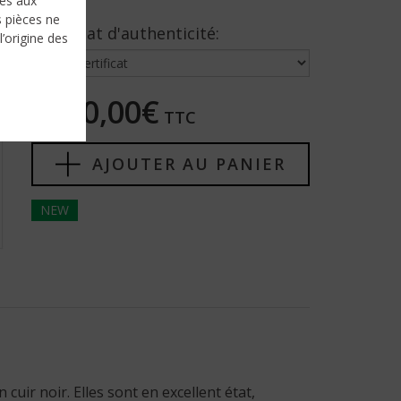
nés aux
s pièces ne
Certificat d'authenticité:
l’origine des
7450,00€
TTC
AJOUTER AU PANIER
NEW
cuir noir. Elles sont en excellent état,