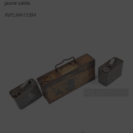
jaune sable.
Réf:LMA15384