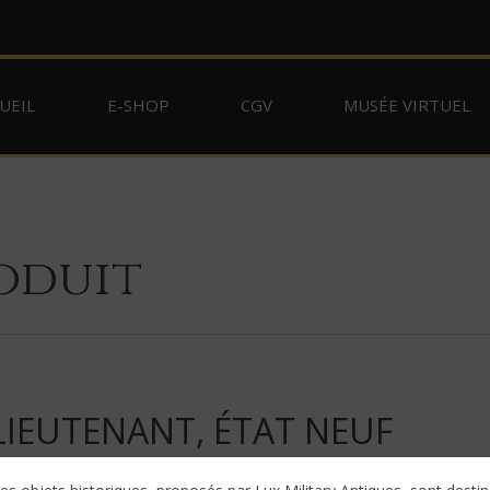
UEIL
E-SHOP
CGV
MUSÉE VIRTUEL
oduit
LIEUTENANT, ÉTAT NEUF