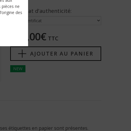
nés aux
s pièces ne
Certificat d'authenticité:
l’origine des
145,00€
TTC
AJOUTER AU PANIER
NEW
 ses étiquettes en papier sont présentes.