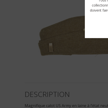
Tous l
collection
doivent fair
DESCRIPTION
Magnifique calot US Army en laine à l’état neu