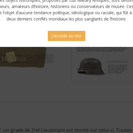
es objets historiques, proposés par Lux Military Antiques, sont desti
neurs, amateurs d’histoire, historiens ou conservateurs de musée. Ce
e l’objet d’aucune tendance politique, idéologique ou raciale, qui fût à 
deux derniers conflits mondiaux les plus sanglants de l’histoire.
J'accède au site
f, un grade de 2nd Lieutenant est monté sur celui-ci. Toutes