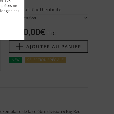
nés aux
s pièces ne
Certificat d'authenticité:
l’origine des
7850,00€
TTC
AJOUTER AU PANIER
NEW
SÉLECTION
SPÉCIALE
exemplaire de la célèbre division « Big Red