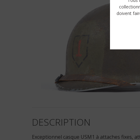
Tous l
collection
doivent fair
DESCRIPTION
Exceptionnel casque USM1 à attaches fixes, attr