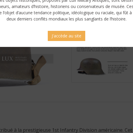
es objets historiques, proposés par Lux Military Antiques, sont desti
neurs, amateurs d’histoire, historiens ou conservateurs de musée. Ce
e l’objet d’aucune tendance politique, idéologique ou raciale, qui fût à 
deux derniers conflits mondiaux les plus sanglants de l’histoire.
J'accède au site
ibué à la prestigieuse 1st Infantry Division américaine. Cet 