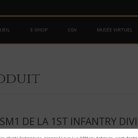
UEIL
E-SHOP
CGV
MUSÉE VIRTUEL
oduit
1 DE LA 1ST INFANTRY DIVIS