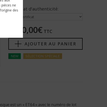
nés aux
s pièces ne
Certificat d'authenticité:
l’origine des
4950,00€
TTC
AJOUTER AU PANIER
NEW
SÉLECTION
SPÉCIALE
sque est un « ET64 » avec le numéro de lot