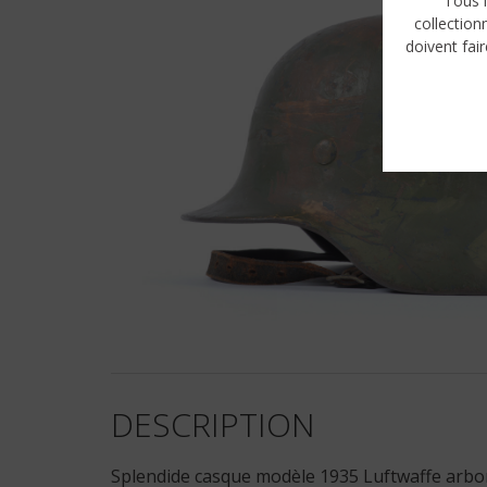
Tous l
collection
doivent fair
DESCRIPTION
Splendide casque modèle 1935 Luftwaffe arbora