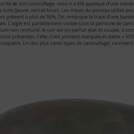
ajorité de son camouflage, celui-ci a été appliqué d’une ma
 tons (jaune, vert et brun). Les traces du pinceau utilisé po
ours présent à plus de 95%. On remarque la trace d’une ban
is. L’aigle est partiellement visible sous la peinture de camou
ium non renforcé, le cuir est en parfait état et souple, il cons
ne sont présentes. Celle-ci est joliment marquée et datée « 
la nuquière. Un des plus rares types de camouflage, raremen