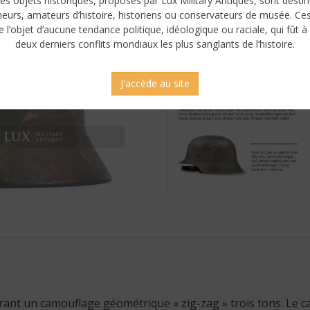
es objets historiques, proposés par Lux Military Antiques, sont desti
neurs, amateurs d’histoire, historiens ou conservateurs de musée. Ce
e l’objet d’aucune tendance politique, idéologique ou raciale, qui fût à 
deux derniers conflits mondiaux les plus sanglants de l’histoire.
J'accède au site
nt un camouflage géométrique « zig-zag » trois tons. Le ca