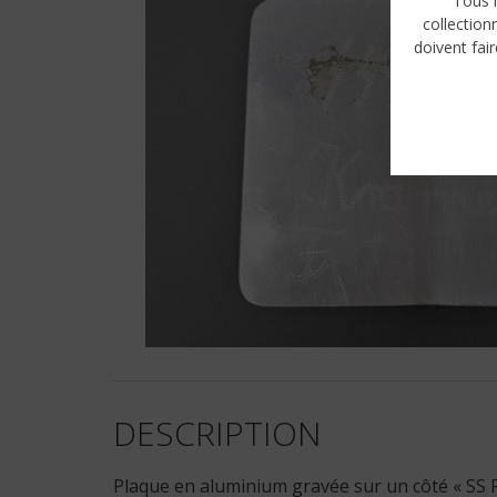
Tous l
collection
doivent fair
DESCRIPTION
Plaque en aluminium gravée sur un côté « SS Rt