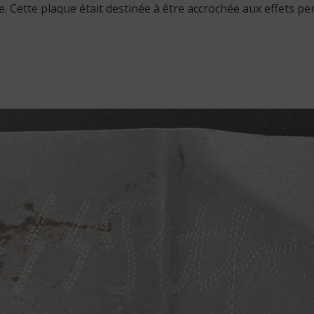
ine. Cette plaque était destinée à être accrochée aux effets p