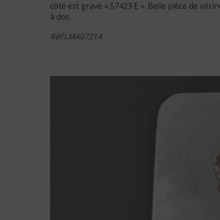
côté est gravé « 57423 E ». Belle pièce de vitr
à dos.
Réf:LMA07214