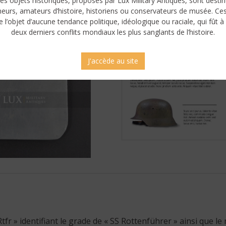
es objets historiques, proposés par Lux Military Antiques, sont desti
neurs, amateurs d’histoire, historiens ou conservateurs de musée. Ce
e l’objet d’aucune tendance politique, idéologique ou raciale, qui fût à 
deux derniers conflits mondiaux les plus sanglants de l’histoire.
J'accède au site
fr » identifiant le grade de « SS Rottenführer » ainsi que le