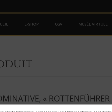
UEIL
E-SHOP
CGV
MUSÉE VIRTUEL
oduit
MINATIVE, « ROTTENFÜHRER 