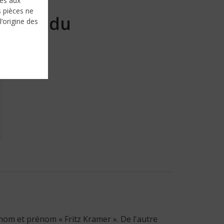
nés aux
s pièces ne
Vendu
l’origine des
 nom et prénom « Fritz Kramer ». De l'autre