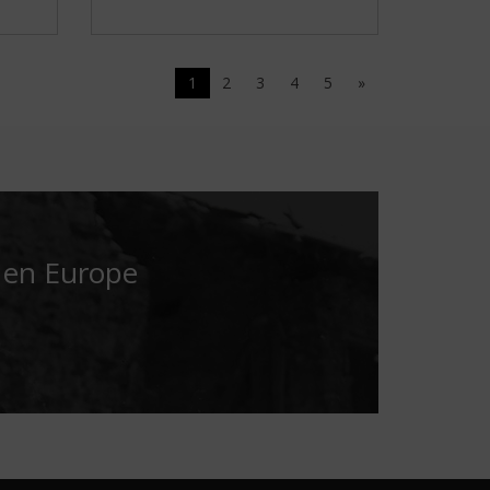
1
2
3
4
5
»
é en Europe