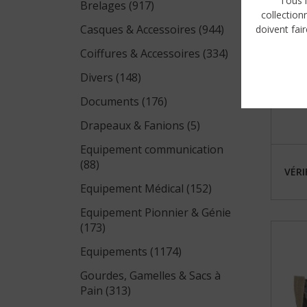
Tous l
Brelages (917)
collection
Casques & Accessoires (944)
doivent fair
Coiffures & Accessoires (334)
Divers (148)
Documents (176)
Drapeaux & Fanions (5)
Equipement communication
(88)
VÉRI
Equipement Médical (152)
Equipement Pionnier & Génie
(173)
Equipements (1174)
Gourdes, Gamelles & Sacs à
Pain (313)