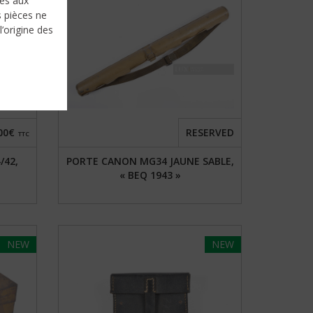
nés aux
s pièces ne
l’origine des
00€
RESERVED
TTC
/42,
PORTE CANON MG34 JAUNE SABLE,
« BEQ 1943 »
NEW
NEW