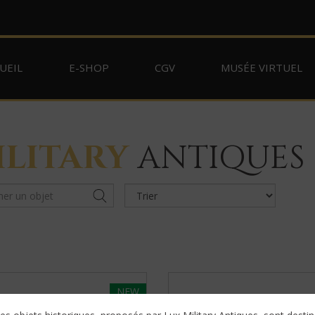
UEIL
E-SHOP
CGV
MUSÉE VIRTUEL
ILITARY
ANTIQUES
NEW