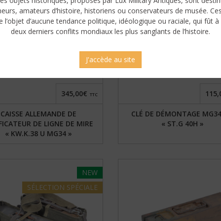
es objets historiques, proposés par Lux Military Antiques, sont desti
neurs, amateurs d’histoire, historiens ou conservateurs de musée. Ce
e l’objet d’aucune tendance politique, idéologique ou raciale, qui fût à 
deux derniers conflits mondiaux les plus sanglants de l’histoire.
J'accède au site
345,00€
115,
TTC
CAISSE ALLEMANDE DE
CLÉ DE DÉMONTAGE MG34
FICATEUR DE LIGNE DE MIRE
« ST.G 40H »
« KW.K.38 U MG34 »
NEW
SÉLECTION
SPÉCIALE