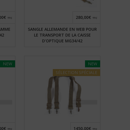
00€
280,00€
TTC
TTC
LAMME
SANGLE ALLEMANDE EN WEB POUR
42
LE TRANSPORT DE LA CAISSE
D’OPTIQUE MG34/42
NEW
NEW
SÉLECTION
SPÉCIALE
00€
1450,00€
TTC
TTC