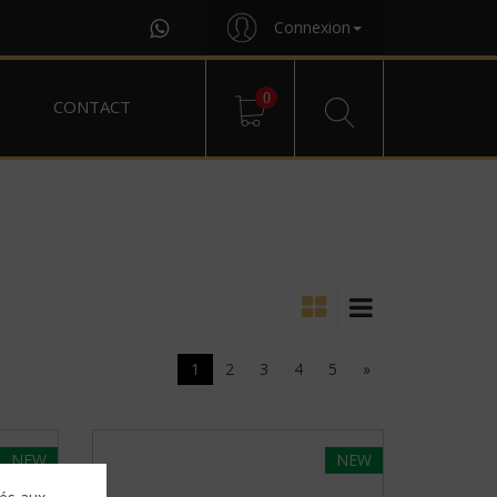
Connexion
0
CONTACT
1
2
3
4
5
»
NEW
NEW