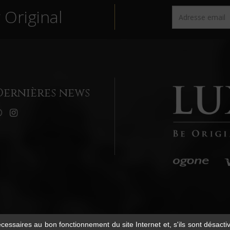
Original
Dernières news
écessaires au bon fonctionnement du site Internet et, s'ils sont désact