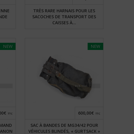
IENNE
TRÈS RARE HARNAIS POUR LES
ANDE
SACOCHES DE TRANSPORT DES
CAISSES À...
NEW
NEW
00€
600,00€
TTC
TTC
EMAND
SAC À BANDES DE MG34/42 POUR
CANON
VÉHICULES BLINDÉS, « GURTSACK »