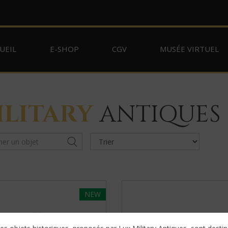
UEIL
E-SHOP
CGV
MUSÉE VIRTUEL
ILITARY
ANTIQUES
NEW