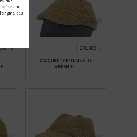
nés aux
s pièces ne
l’origine des
00€
200,00€
TTC
TTC
CASQUETTE EN LAINE US
UF
« BEANIE »