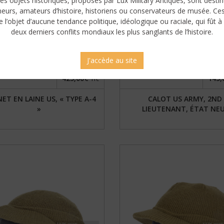
es objets historiques, proposés par Lux Military Antiques, sont desti
neurs, amateurs d’histoire, historiens ou conservateurs de musée. Ce
e l’objet d’aucune tendance politique, idéologique ou raciale, qui fût à 
deux derniers conflits mondiaux les plus sanglants de l’histoire.
J'accède au site
425,00€
145,
TTC
ET EN LAINE US, « TYPE A-4
CALOT US ARMY, 2ND
»
LIEUTENANT, ÉTAT NE