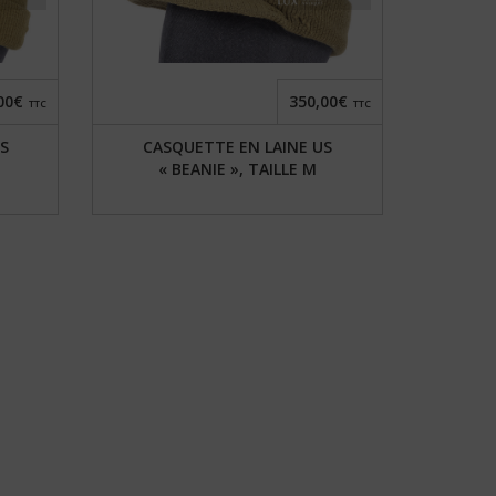
00€
350,00€
TTC
TTC
S
CASQUETTE EN LAINE US
« BEANIE », TAILLE M