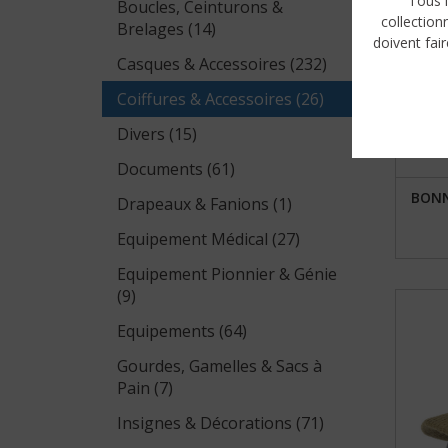
Tous l
Boucles, Ceinturons &
collection
Brelages (14)
doivent fair
Casques & Accessoires (232)
Coiffures & Accessoires (26)
Divers (15)
Documents (61)
BONN
Drapeaux & Fanions (1)
Equipement Médical (27)
Equipement Pionnier & Génie
(9)
Equipements (64)
Gourdes, Gamelles & Sacs à
Pain (7)
Insignes & Décorations (71)