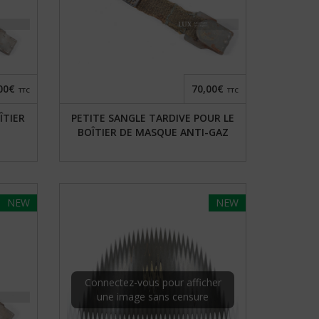
00€
70,00€
TTC
TTC
ÎTIER
PETITE SANGLE TARDIVE POUR LE
BOÎTIER DE MASQUE ANTI-GAZ
NEW
NEW
Connectez-vous pour afficher
une image sans censure