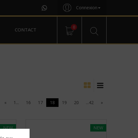
Connexion
0
CONTACT
«
1...
16
17
18
19
20
...42
»
NEW
NEW