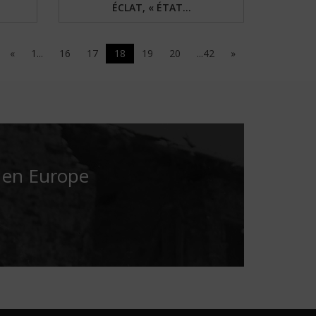
ÉCLAT, « ÉTAT...
«
1...
16
17
18
19
20
...42
»
é en Europe