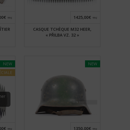
00€
1425,00€
TTC
TTC
ÎTIER
CASQUE TCHÈQUE M32 HEER,
« PŘILBA VZ. 32 »
NEW
NEW
ÉCIALE
her
e
00€
1350,00€
TTC
TTC