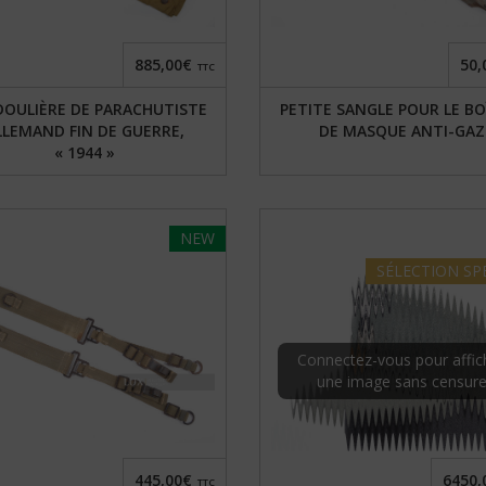
885,00€
50,
TTC
OULIÈRE DE PARACHUTISTE
PETITE SANGLE POUR LE BO
LLEMAND FIN DE GUERRE,
DE MASQUE ANTI-GAZ
« 1944 »
NEW
SÉLECTION
SP
Connectez-vous pour affic
une image sans censur
445,00€
6450,
TTC