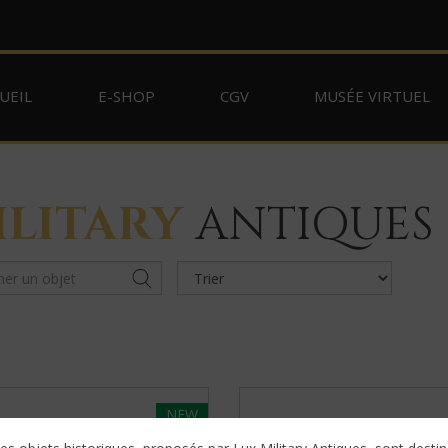
UEIL
E-SHOP
CGV
MUSÉE VIRTUEL
ILITARY
ANTIQUES
NEW