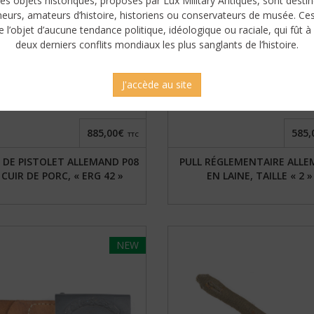
es objets historiques, proposés par Lux Military Antiques, sont desti
neurs, amateurs d’histoire, historiens ou conservateurs de musée. Ce
e l’objet d’aucune tendance politique, idéologique ou raciale, qui fût à 
deux derniers conflits mondiaux les plus sanglants de l’histoire.
J'accède au site
885,00€
585,
TTC
 DE PISTOLET ALLEMAND P08
PULL RÉGLEMENTAIRE ALL
 CUIR DE PORC, « ERG 42 »
EN LAINE, TAILLE « 2 »
NEW