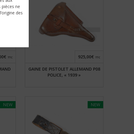
nés aux
s pièces ne
l’origine des
00€
925,00€
TTC
TTC
EMAND
GAINE DE PISTOLET ALLEMAND P08
POLICE, « 1939 »
NEW
NEW