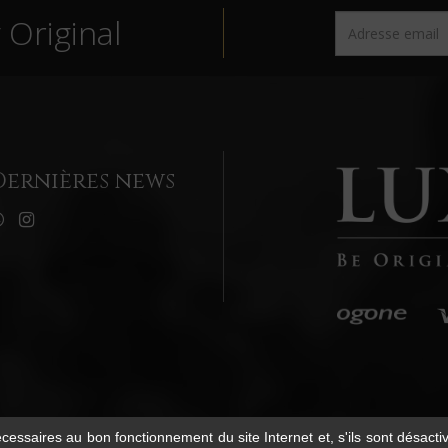
Original
Dernières news
écessaires au bon fonctionnement du site Internet et, s'ils sont désact