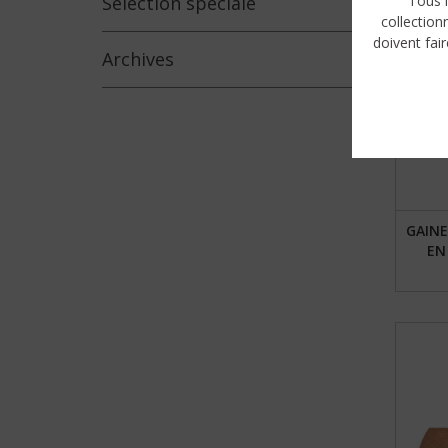
Sélection
spéciale
Tous l
collection
doivent fair
Archives
GAINE
EN