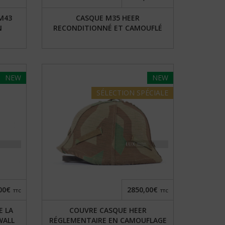
M43
CASQUE M35 HEER
N
RECONDITIONNÉ ET CAMOUFLÉ
NEW
NEW
SÉLECTION
SPÉCIALE
00€
2850,00€
TTC
TTC
E LA
COUVRE CASQUE HEER
WALL
RÉGLEMENTAIRE EN CAMOUFLAGE