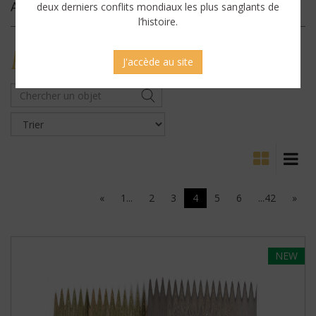
Archives
deux derniers conflits mondiaux les plus sanglants de
l’histoire.
MILITARY
ANTIQUES
J'accède au site
«
1...
2
3
4
5
6
...42
»
NEW