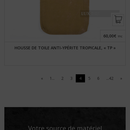
60,00€
TTC
HOUSSE DE TOILE ANTI-YPÉRITE TROPICALE, « TP »
«
1...
2
3
4
5
6
...42
»
Votre source de matériel