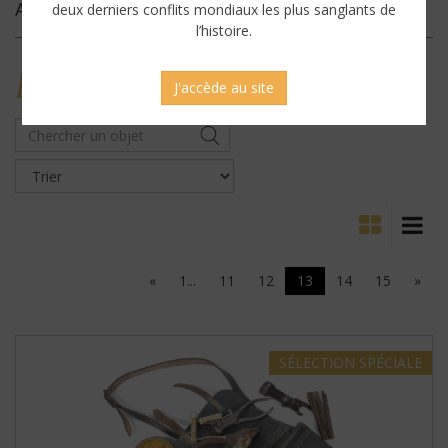
Archives
deux derniers conflits mondiaux les plus sanglants de
l’histoire.
MILITARY
ANTIQUES
J'accède au site
«
1...
11
12
13
14
15
»
SÉLECTION
SPÉCIALE