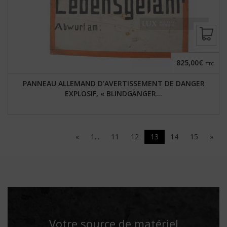
825,00€
TTC
PANNEAU ALLEMAND D’AVERTISSEMENT DE DANGER
EXPLOSIF, « BLINDGÄNGER...
«
1...
11
12
13
14
15
»
Votre source de matériel