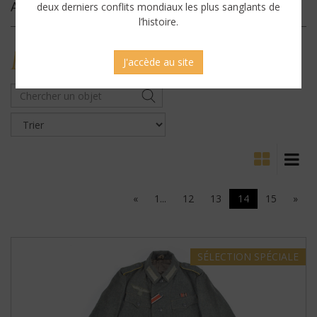
Archives
deux derniers conflits mondiaux les plus sanglants de
l’histoire.
MILITARY
ANTIQUES
J'accède au site
«
1...
12
13
14
15
»
SÉLECTION
SPÉCIALE