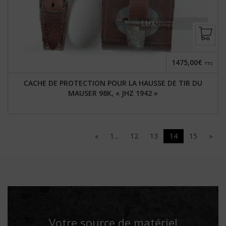
1475,00€
TTC
CACHE DE PROTECTION POUR LA HAUSSE DE TIR DU
MAUSER 98K, « JHZ 1942 »
«
1...
12
13
14
15
»
Votre source de matériel