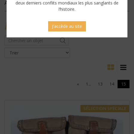
Archives
deux derniers conflits mondiaux les plus sanglants de
l’histoire.
MILITARY
ANTIQUES
J'accède au site
«
1...
13
14
15
SÉLECTION
SPÉCIALE